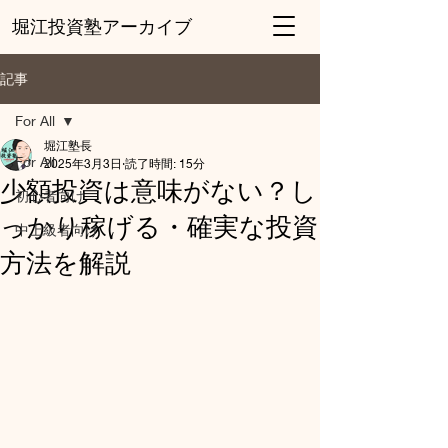
堀江投資塾アーカイブ
記事
For All
堀江塾長
For All
2025年3月3日
読了時間: 15分
少額投資は意味がない？し
初心者向け
っかり稼げる・確実な投資
中上級者向け
方法を解説