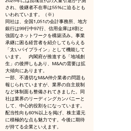
2025年には団塊世代の大量引退が予測
され、後継者不在率は55%に迫るとも
いわれています。（※）
同社は、全国1,051の会計事務所、地方
銀行は99行中97行、信用金庫は8割と
強固なネットワークを構築済み。事業
承継に困る経営者を紹介してもらえる
「太いパイプライン」として機能して
います。　内閣府が推進する「地域創
生」の後押しもあり、M&Aの需要は拡
大傾向にあります。
一部、不適切なM&A仲介業者の問題も
報じられていますが、業界の自主規制
など体制面も整備されてきました。同
社は業界のリーディングカンパニーと
して、中心的役割をになっています。
配当性向も60%以上を掲げ、株主還元
に積極的な点も魅力です。今後に期待
が持てる企業といえます。