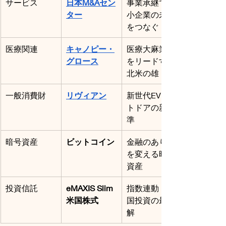
サービス
日本M&Aセン
事業承継で中
ター
小企業の未来
をつなぐ
医療関連
キャノピー・
医療大麻業界
グロース
をリードする
北米の雄
一般消費財
リヴィアン
新世代EVアウ
トドアの新基
準
暗号資産
ビットコイン
金融のあり方
を変える暗号
資産
投資信託
eMAXIS Slim
指数連動・米
米国株式
国投資の最適
解