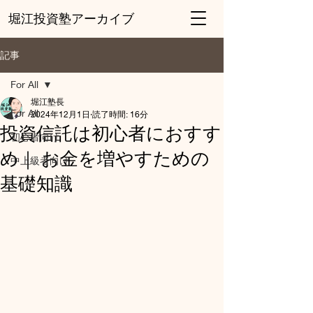
堀江投資塾アーカイブ
記事
For All
堀江塾長
For All
2024年12月1日
読了時間: 16分
投資信託は初心者におすす
初心者向け
め｜ お金を増やすための
中上級者向け
基礎知識