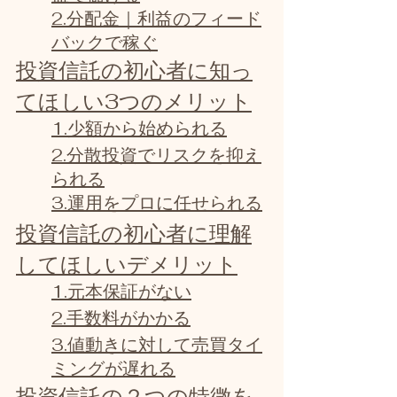
2.分配金｜利益のフィード
バックで稼ぐ
投資信託の初心者に知っ
てほしい3つのメリット
1.少額から始められる
2.分散投資でリスクを抑え
られる
3.運用をプロに任せられる
投資信託の初心者に理解
してほしいデメリット
1.元本保証がない
2.手数料がかかる
3.値動きに対して売買タイ
ミングが遅れる
投資信託の２つの特徴を