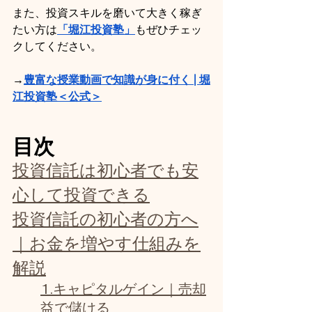
また、投資スキルを磨いて大きく稼ぎ
たい方は
「堀江投資塾」
もぜひチェッ
クしてください。
→
豊富な授業動画で知識が身に付く | 堀
江投資塾＜公式＞
目次
投資信託は初心者でも安
心して投資できる
投資信託の初心者の方へ
｜お金を増やす仕組みを
解説
1.キャピタルゲイン｜売却
益で儲ける