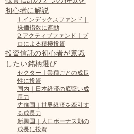
初心者に解説
1.インデックスファンド｜
株価指数に連動
2.アクティブファンド｜プ
ロによる積極投資
投資信託の初心者が意識
したい銘柄選び
セクター｜業種ごとの成長
性に投資
国内｜日本経済の底堅い成
長力
先進国｜世界経済を牽引す
る成長力
新興国｜人口ボーナス期の
成長に投資