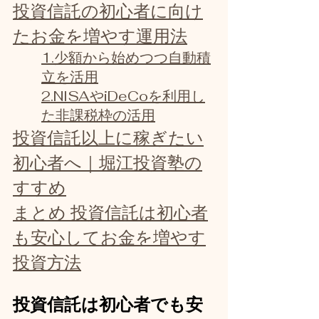
投資信託の初心者に向け
たお金を増やす運用法
1.少額から始めつつ自動積
立を活用
2.NISAやiDeCoを利用し
た非課税枠の活用
投資信託以上に稼ぎたい
初心者へ｜堀江投資塾の
すすめ
まとめ 投資信託は初心者
も安心してお金を増やす
投資方法
投資信託は初心者でも安